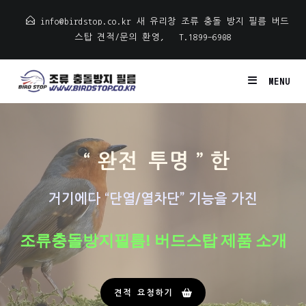
Skip
info@birdstop.co.kr 새 유리창 조류 충돌 방지 필름 버드
to
스탑 견적/문의 환영
,
T.1899-6908
content
MENU
“
완전 투명”한
거기에다 “단열/열차단” 기능을 가진
조류충돌방지필름! 버드스탑 제품 소개​
견적 요청하기