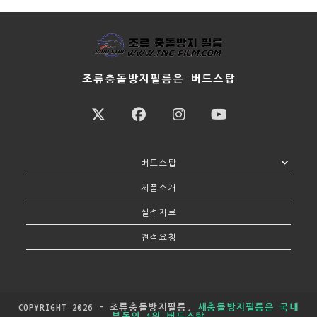
실
장
님
연
구
자
료
조류충돌방지필름은 버드스탑
버드스탑
제품소개​
실적자료
견적요청
COPYRIGHT 2026 - 조류충돌방지필름,
새충돌방지필름은 국내
부동의 1위 버드스탑