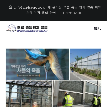
Skip
info@birdstop.co.kr 새 유리창 조류 충돌 방지 필름 버드
to
스탑 견적/문의 환영
,
T.1899-6908
content
MENU