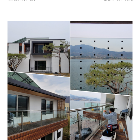
정
부
의
노
력