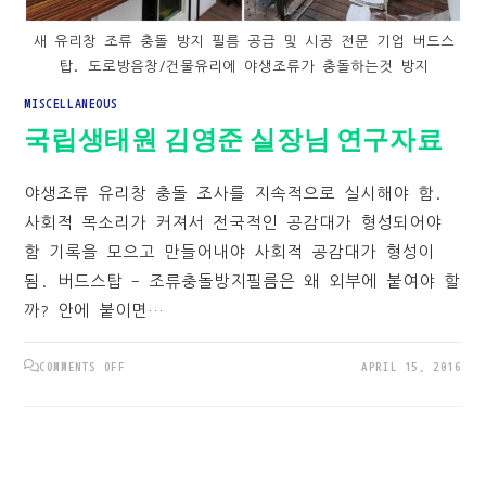
새 유리창 조류 충돌 방지 필름 공급 및 시공 전문 기업 버드스
탑. 도로방음창/건물유리에 야생조류가 충돌하는것 방지
MISCELLANEOUS
국립생태원 김영준 실장님 연구자료
야생조류 유리창 충돌 조사를 지속적으로 실시해야 함.
사회적 목소리가 커져서 전국적인 공감대가 형성되어야
함 기록을 모으고 만들어내야 사회적 공감대가 형성이
됨. 버드스탑 - 조류충돌방지필름은 왜 외부에 붙여야 할
까? 안에 붙이면…
ON
COMMENTS OFF
APRIL 15, 2016
국
립
생
태
원
김
영
준